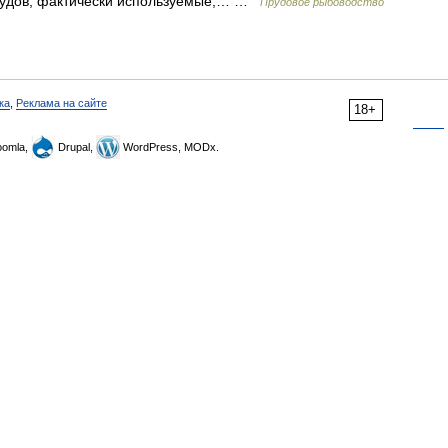
прудов, фактически используемые,… …
Прудовое рыбоводство
ка
,
Реклама на сайте
18+
omla,
Drupal,
WordPress, MODx.