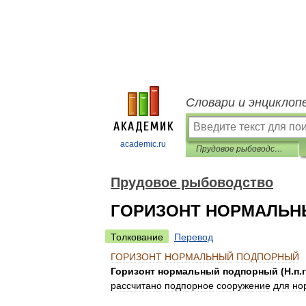
Словари и энциклоп
academic.ru
Прудовое рыбоводство
Прудовое рыбоводство
ГОРИЗОНТ НОРМАЛЬ
Толкование
Перевод
ГОРИЗОНТ
НОРМАЛЬНЫЙ
ПОДПОРНЫЙ
Горизонт
нормальный
подпорный
(
Н
.
п
.
г
рассчитано
подпорное
сооружение
для
но