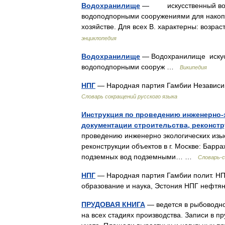
Водохранилище
— искусственный водоё
водоподпорными сооружениями для накопл
хозяйстве. Для всех В. характерны: возр
энциклопедия
Водохранилище
— Водохранилище искусс
водоподпорными сооруж …
Википедия
НПГ
— Народная партия Гамбии Независи
Словарь сокращений русского языка
Инструкция по проведению инженерно-
документации строительства, реконстр
проведению инженерно экологических изыс
реконструкции объектов в г. Москве: Барр
подземных вод подземными… …
Словарь-
НПГ
— Народная партия Гамбии полит. НПГ 
образование и наука, Эстония НПГ нефтя
ПРУДОВАЯ КНИГА
— ведется в рыбоводно
на всех стадиях производства. Записи в п