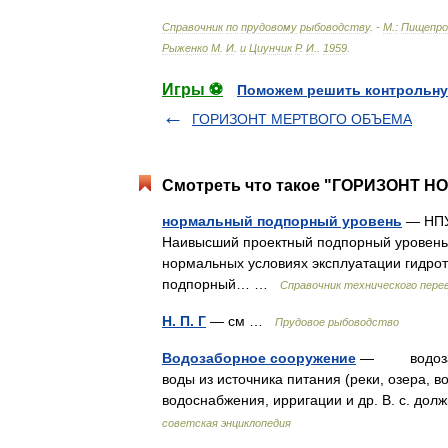
Справочник
по
прудовому
рыбоводству
. -
М
.
:
Пищепро
Рыженко
М
.
И
.
и
Циунчик
Р
.
И
.
.
1959
.
Игры ⚽
Поможем решить контрольну
ГОРИЗОНТ МЕРТВОГО ОБЪЕМА
Смотреть что такое "ГОРИЗОНТ 
нормальный подпорный уровень
— НПУ 
Наивысший проектный подпорный уровень 
нормальных условиях эксплуатации гидро
подпорный… …
Справочник технического пере
Н. П. Г
— см …
Прудовое рыбоводство
Водозаборное сооружение
— водозабор
воды из источника питания (реки, озера, 
водоснабжения, ирригации и др. В. с. до
советская энциклопедия