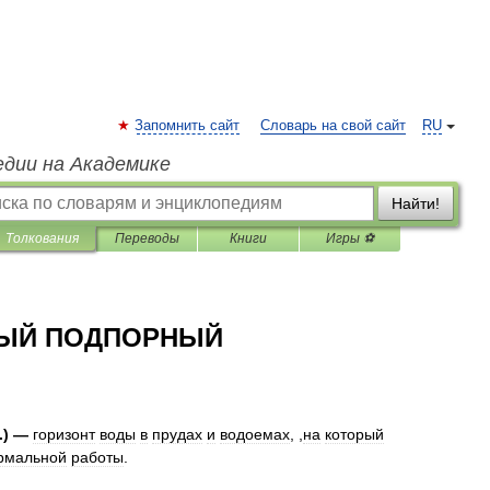
Запомнить сайт
Словарь на свой сайт
RU
едии на Академике
Найти!
Толкования
Переводы
Книги
Игры ⚽
НЫЙ ПОДПОРНЫЙ
.) —
горизонт
воды
в
прудах
и
водоемах
, ,
на
который
рмальной
работы
.