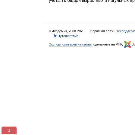
учета. Площади вырастных и нагульных 
© Академик, 2000-2026
Обратная связь:
Техподдерж
👣 Путешествия
Экспорт словарей на сайты
, сделанные на PHP,
Jo
3