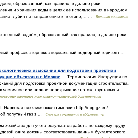
м, образованный, как правило, в долине реки
ения и хранения воды в целях её использования в народном
астание глубин по направлению к плотине,… …
Большая советская
твенный водоём, образованный, как правило, в долине реки
мый профсоюз горняков нормальный подпорный горизонт …
экологических изысканий для подготовки проектной
укции объектов в г. Москве
— Терминология Инструкция по
каний для подготовки проектной документации строительства,
аж частичное или полное перекрывание потока грунтовых и
справочник терминов нормативно-технической документации
Нарвская пяхклимяэская гимназия http://npg.gz.ee/​
ной попутный газ э …
Словарь сокращений и аббревиатур
м хозяйстве для учета результатов работы по каждому пруду
рудовой книге должны соответствовать данным бухгалтерского