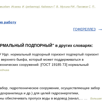
миздат
.
Исаева
.
И
. (
редактор
),
Кадзевич
Г
.
В
.,
Мухина
Р
.
И
.,
Пахомов
С
.
П
.,
ю работу
ГОФЕРЕЛЛЕЗ
НОРМАЛЬНЫЙ ПОДПОРНЫЙ" в других словарях:
Ндп. нормальный подпорный горизонт подпертый горизонт
верхнего бьефа, который может поддерживаться в
технических сооружений. [ГОСТ 19185 73] нормальный
водчика
, гидротехническое сооружение, осуществляющее забор
водохранилища и др.) для целей гидроэнергетики,
лжны обеспечивать пропуск воды в водовод (канал,… …
Большая